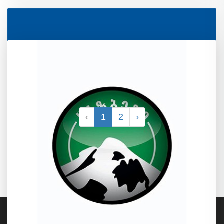
‹
1
2
›