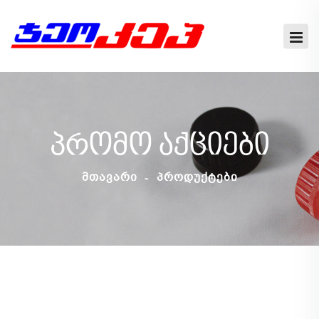
Პრომო Აქციები
ᲛᲗᲐᲕᲐᲠᲘ
ᲞᲠᲝᲓᲣᲥᲢᲔᲑᲘ