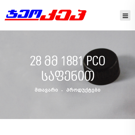
28 Მმ 1881 PCO
Საფენით
ᲛᲗᲐᲕᲐᲠᲘ
ᲞᲠᲝᲓᲣᲥᲢᲔᲑᲘ