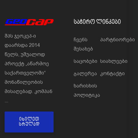
ᲡᲐᲭᲘᲠᲝ ᲚᲘᲜᲙᲔᲑᲘ
შპს ჯეოკეპ-ი
Ჩვენს
Პარტნიორები
დაარსდა 2014
Შესახებ
წელს, უშუალოდ
Საცობები
Სიახლეები
პროექტ „აწარმოე
საქართველოში“
Გალერეა
Კონტაქტი
მონაწილეობის
Ხარისხის
მისაღებად. კომპან
Პოლიტიკა
...
ᲘᲮᲘᲚᲔᲗ
ᲡᲠᲣᲚᲐᲓ